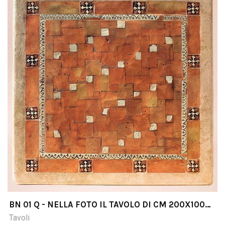
BN 01 Q - NELLA FOTO IL TAVOLO DI CM 200X100
COTTO & PIETRA
Tavoli