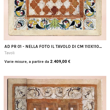
AD PR 01 - NELLA FOTO IL TAVOLO DI CM 110X110
COTTO & PIETRA
Tavoli
2.409,00 €
Varie misure, a partire da