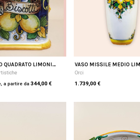
O QUADRATO LIMONI
VASO MISSILE MEDIO LI
 SCRITTA A
FONDO BLU CM70H
tistiche
Orci
LLA FOTO: BISCOTTI)
344,00 €
1.739,00 €
, a partire da