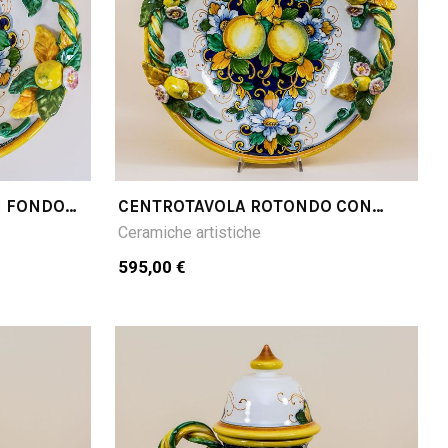
I FONDO
CENTROTAVOLA ROTONDO CON
LIMONI APPLICATI LIMONI FONDO
Ceramiche artistiche
BLU
595,00 €