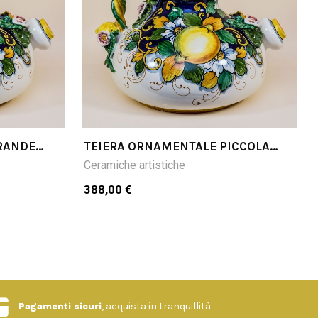
RANDE
TEIERA ORNAMENTALE PICCOLA
LIMONI FONDO BLU
Ceramiche artistiche
388,00 €
Pagamenti sicuri
, acquista in tranquillità