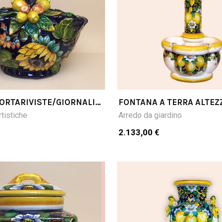
ORTARIVISTE/GIORNALI
FONTANA A TERRA ALTEZ
E LIMONI FONDO BLU
CM100
tistiche
Arredo da giardino
4H
2.133,00 €