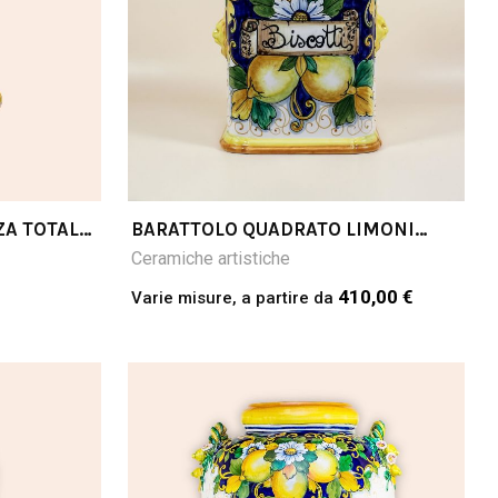
ZA TOTALE
BARATTOLO QUADRATO LIMONI
FONDO BLU SCRITTA A
Ceramiche artistiche
SCELTA(NELLA FOTO: BISCOTTI):
CM35H
410,00 €
Varie misure, a partire da