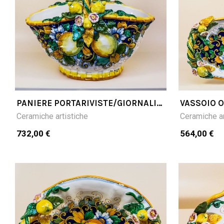
PANIERE PORTARIVISTE/GIORNALI
VASSOIO O
LIMONI FONDO BLU CM40LX32H
FONDO BL
Ceramiche artistiche
Ceramiche ar
732,00 €
564,00 €