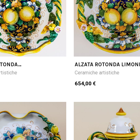
OTONDA
ALZATA ROTONDA LIMON
LIMONI FONDO BLU
BLU
tistiche
Ceramiche artistiche
654,00 €