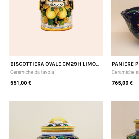
BISCOTTIERA OVALE CM29H LIMONI
PANIERE P
CRISTI
GIRASOLI 
Ceramiche da tavola
Ceramiche ar
CM40LX3
551,00 €
765,00 €