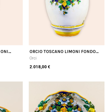
MONI
ORCIO TOSCANO LIMONI FONDO
BLU CM65H
Orci
2.018,00 €