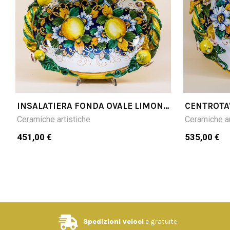
INSALATIERA FONDA OVALE LIMONI
CENTROTA
FONDO BLU
FONDO BL
Ceramiche artistiche
Ceramiche ar
451,00 €
535,00 €
Spedizioni veloci
e gratuite