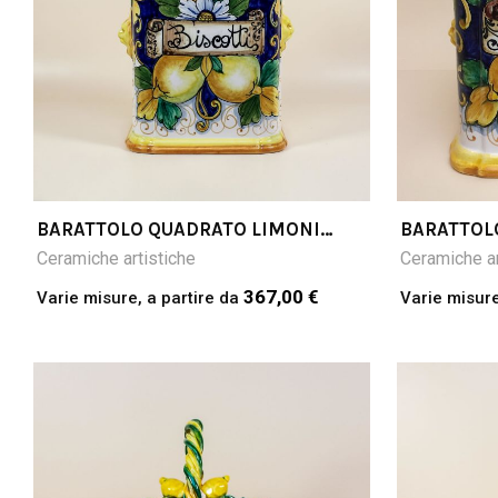
BARATTOLO QUADRATO LIMONI
BARATTOL
FONDO BLU SCRITTA A
FONDO BLU
Ceramiche artistiche
Ceramiche ar
SCELTA(NELLA FOTO: BISCOTTI)
SCELTA(NE
CM30H
CM25H
367,00 €
Varie misure, a partire da
Varie misure