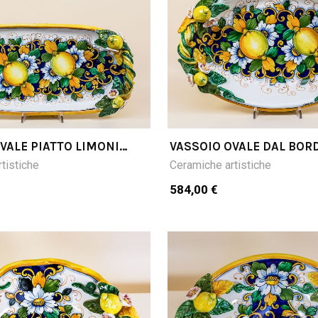
VALE PIATTO LIMONI
VASSOIO OVALE DAL BORD
U
LIMONI FONDO BLU
tistiche
Ceramiche artistiche
584,00 €