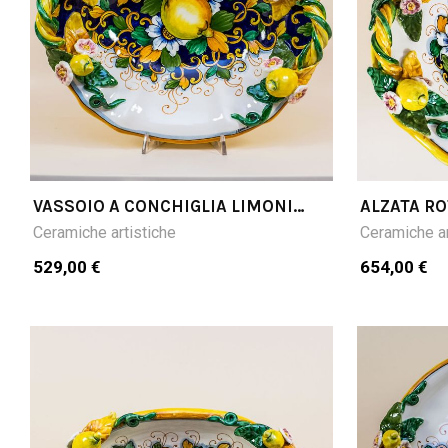
VASSOIO A CONCHIGLIA LIMONI
ALZATA R
FONDO BLU
SMERLATA
Ceramiche artistiche
Ceramiche ar
529,00 €
654,00 €