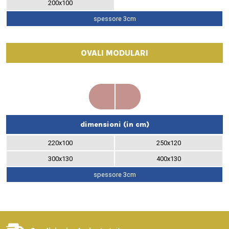
200x100
spessore 3cm
OVALI MODULARI
dimensioni (in cm)
220x100
250x120
300x130
400x130
spessore 3cm