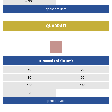
ø 300
spessore 3cm
QUADRATI
dimensioni (in cm)
60
70
80
90
100
110
120
spessore 3cm