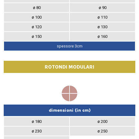
ø 80
ø 90
ø 100
ø 110
ø 120
ø 130
ø 150
ø 160
spessore 3cm
ROTONDI MODULARI
dimensioni (in cm)
ø 180
ø 200
ø 230
ø 250