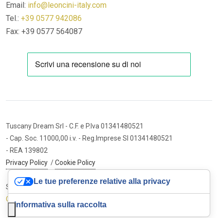
Email:
info@leoncini-italy.com
Tel.:
+39 0577 942086
Fax: +39 0577 564087
Tuscany Dream Srl
- C.F. e P.Iva 01341480521
- Cap. Soc. 11000,00 i.v.
- Reg.Imprese SI 01341480521
- REA 139802
Privacy Policy
/
Cookie Policy
Le tue preferenze relative alla privacy
Sito internet ed e-commerce
Cybermarket Web Agency
Informativa sulla raccolta