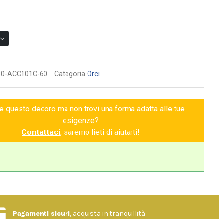
30-ACC101C-60
Categoria
Orci
ce questo decoro ma non trovi una forma adatta alle tue
esigenze?
Contattaci
, saremo lieti di aiutarti!
Pagamenti sicuri
, acquista in tranquillità