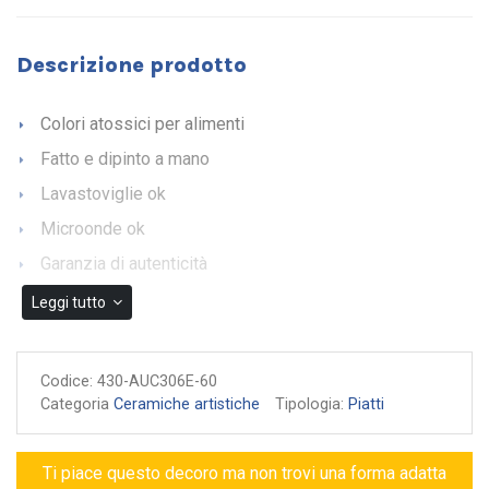
Descrizione prodotto
Colori atossici per alimenti
Fatto e dipinto a mano
Lavastoviglie ok
Microonde ok
Garanzia di autenticità
Leggi tutto
Codice:
430-AUC306E-60
Categoria
Ceramiche artistiche
Tipologia:
Piatti
Ti piace questo decoro ma non trovi una forma adatta