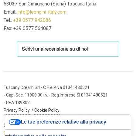
53037 San Gimignano (Siena)
Toscana Italia
Email:
info@leoncini-italy.com
Tel.:
+39 0577 942086
Fax: +39 0577 564087
Tuscany Dream Srl
- C.F. e P.Iva 01341480521
- Cap. Soc. 11000,00 i.v.
- Reg.Imprese SI 01341480521
- REA 139802
Privacy Policy
/
Cookie Policy
Le tue preferenze relative alla privacy
Sito internet ed e-commerce
Cybermarket Web Agency