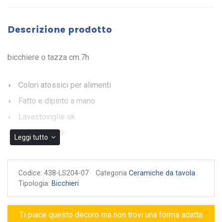
Descrizione prodotto
bicchiere o tazza cm.7h
Colori atossici per alimenti
Fatto e dipinto a mano
Lavastoviglie ok
Microonde ok
Leggi tutto
Garanzia di autenticità
Codice:
438-LS204-07
Categoria
Ceramiche da tavola
Tipologia:
Bicchieri
Ti piace questo decoro ma non trovi una forma adatta