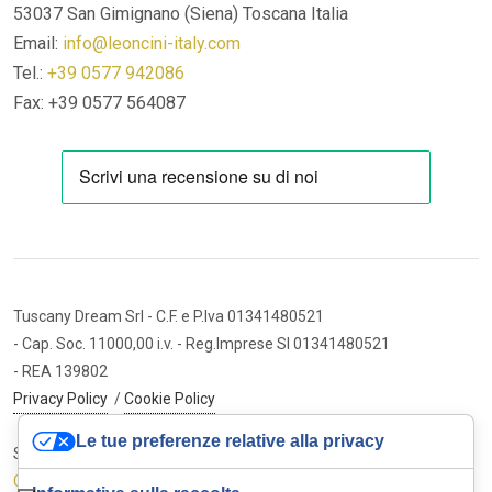
53037 San Gimignano (Siena)
Toscana Italia
Email:
info@leoncini-italy.com
Tel.:
+39 0577 942086
Fax: +39 0577 564087
Tuscany Dream Srl
- C.F. e P.Iva 01341480521
- Cap. Soc. 11000,00 i.v.
- Reg.Imprese SI 01341480521
- REA 139802
Privacy Policy
/
Cookie Policy
Le tue preferenze relative alla privacy
Sito internet ed e-commerce
Cybermarket Web Agency