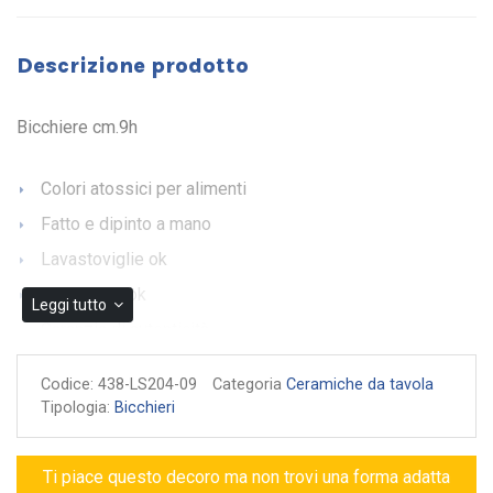
Descrizione prodotto
Bicchiere cm.9h
Colori atossici per alimenti
Fatto e dipinto a mano
Lavastoviglie ok
Microonde ok
Leggi tutto
Garanzia di autenticità
Codice:
438-LS204-09
Categoria
Ceramiche da tavola
Tipologia:
Bicchieri
Ti piace questo decoro ma non trovi una forma adatta