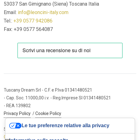
53037 San Gimignano (Siena)
Toscana Italia
Email:
info@leoncini-italy.com
Tel.:
+39 0577 942086
Fax: +39 0577 564087
Tuscany Dream Srl
- C.F. e P.Iva 01341480521
- Cap. Soc. 11000,00 i.v.
- Reg.Imprese SI 01341480521
- REA 139802
Privacy Policy
/
Cookie Policy
Le tue preferenze relative alla privacy
Sito internet ed e-commerce
Cybermarket Web Agency