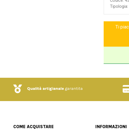
Fatto e d
Codice:
4
Tipologia
Garanzia 
Ti pia
Qualità artigianale
garantita
COME ACQUISTARE
INFORMAZIONI