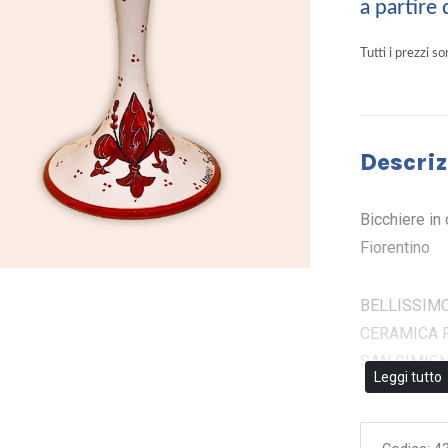
a partire
Tutti i prezzi s
Descriz
Bicchiere in
Fiorentino
BELLISSIMO
CERAMICA F
SAN GIMIGN
Leggi tutto
Colori at