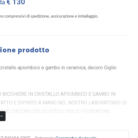
€ 130
 da
ono comprensivi di spedizione, assicurazione e imballaggio.
ione prodotto
 cristallo apiombico e gambo in ceramica, decoro Giglio
 BICCHIERE IN CRISTALLO APIOMBICO E GAMBO IN
ATTO E DIPINTO A MANO NEL NOSTRO LABORATORIO DI
ANO. DECORO DELLO STELO: GIGLIO FIORENTINO.
ossici per alimenti