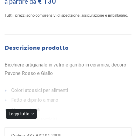
€ 130
a partire da
Tutti i prezzi sono comprensivi di spedizione, assicurazione e imballaggio.
Descrizione prodotto
Bicchiere artigianale in vetro e gambo in ceramica, decoro
Pavone Rosso e Giallo
Colori atossici per alimenti
Fatto e dipinto a mano
Microonde ok
Leggi tutto
Garanzia di autenticità
Codice:
437-BIC104-23PR