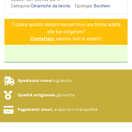
Categoria
Ceramiche da tavola
Tipologia:
Bicchieri
Ti piace questo decoro ma non trovi una forma adatta
alle tue esigenze?
Contattaci
, saremo lieti di aiutarti!
Spedizioni veloci
e gratuite
Qualità artigianale
garantita
Pagamenti sicuri
, acquista in tranquillità