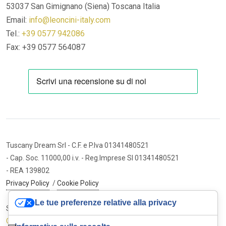
53037 San Gimignano (Siena)
Toscana Italia
Email:
info@leoncini-italy.com
Tel.:
+39 0577 942086
Fax: +39 0577 564087
Tuscany Dream Srl
- C.F. e P.Iva 01341480521
- Cap. Soc. 11000,00 i.v.
- Reg.Imprese SI 01341480521
- REA 139802
Privacy Policy
/
Cookie Policy
Le tue preferenze relative alla privacy
Sito internet ed e-commerce
Cybermarket Web Agency