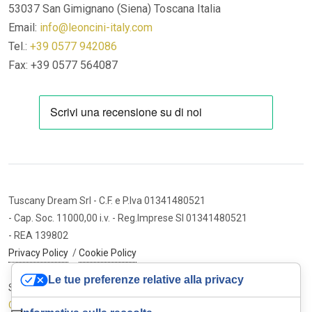
53037 San Gimignano (Siena)
Toscana Italia
Email:
info@leoncini-italy.com
Tel.:
+39 0577 942086
Fax: +39 0577 564087
Tuscany Dream Srl
- C.F. e P.Iva 01341480521
- Cap. Soc. 11000,00 i.v.
- Reg.Imprese SI 01341480521
- REA 139802
Privacy Policy
/
Cookie Policy
Le tue preferenze relative alla privacy
Sito internet ed e-commerce
Cybermarket Web Agency