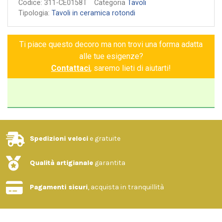
Codice:
311-CE0158T
Categoria
Tavoli
Tipologia:
Tavoli in ceramica rotondi
Ti piace questo decoro ma non trovi una forma adatta
alle tue esigenze?
Contattaci
, saremo lieti di aiutarti!
Spedizioni veloci
e gratuite
Qualità artigianale
garantita
Pagamenti sicuri
, acquista in tranquillità