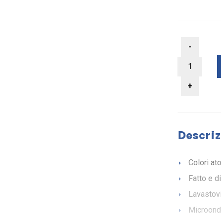
Descriz
Colori at
Fatto e d
Lavastovi
Microond