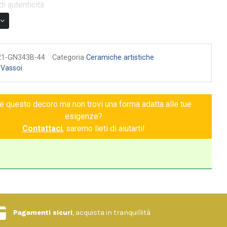
di autenticità
21-GN343B-44
Categoria
Ceramiche artistiche
:
Vassoi
ce questo decoro ma non trovi una forma adatta alle tue
esigenze?
Contattaci
, saremo lieti di aiutarti!
Pagamenti sicuri
, acquista in tranquillità