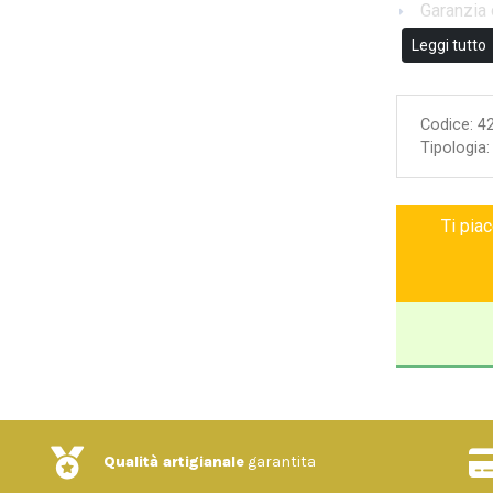
Garanzia 
Leggi tutto
Codice:
4
Tipologia
Ti pia
Qualità artigianale
garantita