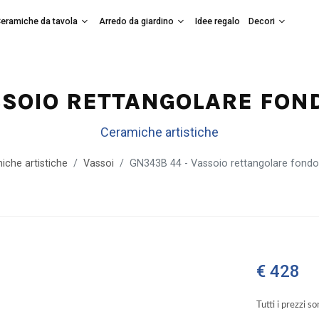
eramiche da tavola
Arredo da giardino
Idee regalo
Decori
SSOIO RETTANGOLARE FON
Ceramiche artistiche
iche artistiche
Vassoi
GN343B 44 - Vassoio rettangolare fon
€ 428
Tutti i prezzi s