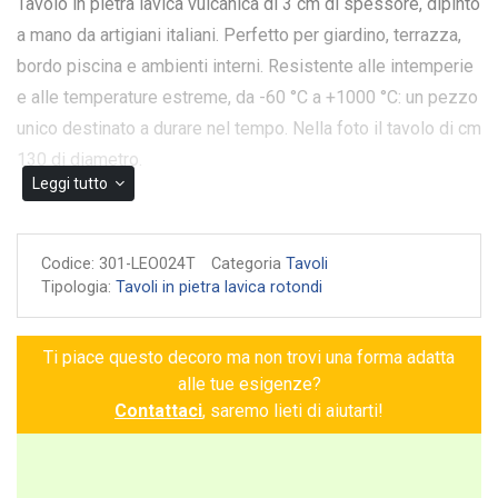
Tavolo in pietra lavica vulcanica di 3 cm di spessore, dipinto
a mano da artigiani italiani. Perfetto per giardino, terrazza,
bordo piscina e ambienti interni. Resistente alle intemperie
e alle temperature estreme, da -60 °C a +1000 °C: un pezzo
unico destinato a durare nel tempo. Nella foto il tavolo di cm
130 di diametro.
Leggi tutto
Il tavolo Modena è un'opera unica, creata con pietra
vulcanica e dipinta a mano, che racconta una storia di
Codice:
301-LEO024T
Categoria
Tavoli
bellezza e serenità. Il suo fondo bianco, luminoso e
Tipologia:
Tavoli in pietra lavica rotondi
raffinato, è abbracciato da bordi turchesi che aggiungono
freschezza e vitalità. Adornato da una delicata frutta che
Ti piace questo decoro ma non trovi una forma adatta
percorre l’intero tavolo, ogni dettaglio sembra danzare con
alle tue esigenze?
gioia, portando un’atmosfera di eleganza naturale in ogni
Contattaci
, saremo lieti di aiutarti!
angolo della tua casa. Il tavolo Modena non è solo un
arredo: è un angolo di felicità, pronto a colorare la tua