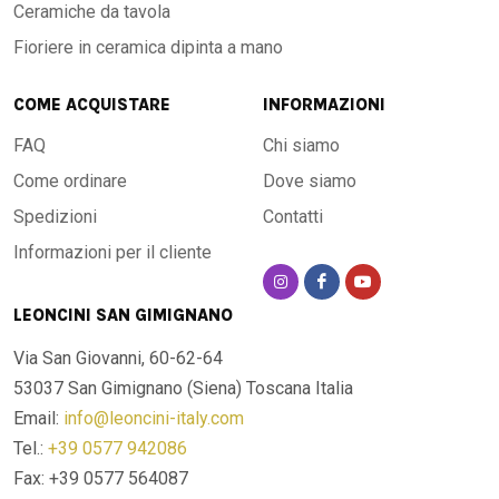
Ceramiche da tavola
ogni pezzo porta con sé il segno della lavorazione
artigianale, con sfumature e dettagli che lo rendono un
Fioriere in ceramica dipinta a mano
oggetto d'arte oltre che d'uso. I pigmenti utilizzati sono
COME ACQUISTARE
INFORMAZIONI
resistenti ai raggi UV, alle intemperie e all'usura quotidiana: i
colori non sbiadiscono nel tempo.
FAQ
Chi siamo
Come ordinare
Dove siamo
Per ogni spazio, dentro e fuori casa
Spedizioni
Contatti
Informazioni per il cliente
Grazie alla sua resistenza alle temperature estreme — da
-60 °C a +1000 °C — questo tavolo è pensato per vivere
LEONCINI SAN GIMIGNANO
all'aperto tutto l'anno, in qualsiasi clima:
Via San Giovanni, 60-62-64
53037 San Gimignano (Siena)
Toscana Italia
Giardino
: resiste a gelate, grandine e sole estivo senza
Email:
info@leoncini-italy.com
subire danni
Terrazza e veranda
: aggiunge eleganza agli spazi aperti
Tel.:
+39 0577 942086
con un tocco mediterraneo
Fax: +39 0577 564087