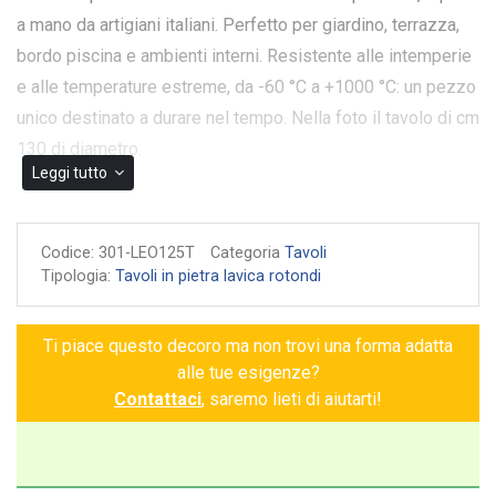
a mano da artigiani italiani. Perfetto per giardino, terrazza,
bordo piscina e ambienti interni. Resistente alle intemperie
e alle temperature estreme, da -60 °C a +1000 °C: un pezzo
unico destinato a durare nel tempo. Nella foto il tavolo di cm
130 di diametro.
Leggi tutto
Il tavolo San Miniato è un capolavoro artigianale in ceramica
dipinta a mano su pietra vulcanica che gioca con i contrasti,
Codice:
301-LEO125T
Categoria
Tavoli
grazie al suo fondo in giallo e blu, arricchito da un bordo
Tipologia:
Tavoli in pietra lavica rotondi
verde che ne esalta l'eleganza. Le greche decorative, con
trame floreali che richiamano foglie e fiori, creano una
Ti piace questo decoro ma non trovi una forma adatta
sinfonia di armonia e movimento, conferendo al tavolo un
alle tue esigenze?
dinamismo unico. Ogni dettaglio è realizzato con maestria,
Contattaci
, saremo lieti di aiutarti!
rendendo questo tavolo un pezzo esclusivo che trasforma
ogni spazio in un angolo di stile senza tempo. Un
investimento di qualità e bellezza, perfetto per arricchire