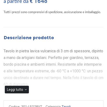
€ 1648
a partire da
Tutti i prezzi sono comprensivi di spedizione, assicurazione e imballaggio.
Descrizione prodotto
Tavolo in pietra lavica vulcanica di 3 cm di spessore, dipinto
a mano da artigiani italiani. Perfetto per giardino, terrazza,
bordo piscina e ambienti interni. Resistente alle intemperie
e alle temperature estreme, da -60 °C a +1000 °C: un pezzo
unico destinato a durare nel tempo. Nella foto il tavolo di cm
60 di diametro.
Leggi tutto
Il tavolo Verona è un'opera che racchiude in sé tutta
l’eleganza e la raffinatezza della tradizione artigianale
Codice:
301-LEO28VT
Categoria
Tavoli