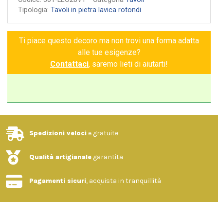
toscana. Ogni dettaglio, dipinto a mano con una cura
Tipologia:
Tavoli in pietra lavica rotondi
meticolosa, racconta una storia di bellezza senza tempo. I
grappoli d’uva, le melagrane, le fragole, i limoni e i fiori si
Ti piace questo decoro ma non trovi una forma adatta
intrecciano con grazia, portando un’armonia di colori vibranti
alle tue esigenze?
che sembra quasi danzare sulla superficie del tavolo. Ogni
Contattaci
, saremo lieti di aiutarti!
frutto, ogni petalo, ogni foglia è un’espressione di natura e
passione, racchiuso in classici dettagli decorativi che
aggiungono un tocco di classe e raffinatezza.
Un materiale straordinario, nato dal vulcano
Spedizioni veloci
e gratuite
Qualità artigianale
garantita
La pietra lavica è uno dei materiali naturali più resistenti che
esistano. Estratta alle pendici dell'Etna, viene lavorata e
Pagamenti sicuri
, acquista in tranquillità
rifinita a mano per dare vita a superfici lisce, compatte e di
grande impatto visivo. La sua composizione mineralica la
rende naturalmente impermeabile, anallergica e igienica: