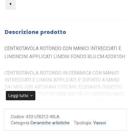
Descrizione prodotto
CENTROTAVOLA ROTONDO CON MANICI INTRECCIATI E
LIMONCINI APPLICATI LIMONI FONDO BLU CM.42DX10H
CENTROTAVOLA ROTONDO IN CERAMICA CON MANICI
INTRECCIATI E LIMONI APPLICATI E' DIPINTO A MANO
DAI MIGLIORI ARTIGIANI TOSCANI. ELEGANTE OGGETTO
ORNAMENTALE PUO' ESSERE ANCHE UN' INTERESSANTE
Leggi tutto
IDEA REGALO. ADATTO A DECORARE OGNI MOBILE DELLA
CASA, MISURA CM.42DX10H
Codice:
433-LFB212-40LA
Fatto e dipinto a mano
Categoria
Ceramiche artistiche
Tipologia:
Vassoi
Garanzia di autenticità