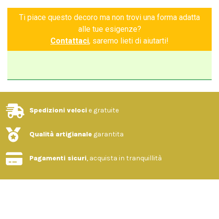
Ti piace questo decoro ma non trovi una forma adatta
alle tue esigenze?
Contattaci
, saremo lieti di aiutarti!
Spedizioni veloci
e gratuite
Qualità artigianale
garantita
Pagamenti sicuri
, acquista in tranquillità