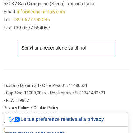
53037 San Gimignano (Siena)
Toscana Italia
Email:
info@leoncini-italy.com
Tel.:
+39 0577 942086
Fax: +39 0577 564087
Tuscany Dream Srl
- C.F. e P.Iva 01341480521
- Cap. Soc. 11000,00 i.v.
- Reg.Imprese SI 01341480521
- REA 139802
Privacy Policy
/
Cookie Policy
Le tue preferenze relative alla privacy
Sito internet ed e-commerce
Cybermarket Web Agency