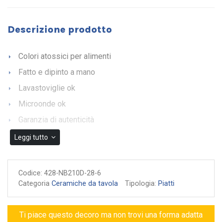
Descrizione prodotto
Colori atossici per alimenti
Fatto e dipinto a mano
Lavastoviglie ok
Microonde ok
Garanzia di autenticità
Leggi tutto
Codice:
428-NB210D-28-6
Categoria
Ceramiche da tavola
Tipologia:
Piatti
Ti piace questo decoro ma non trovi una forma adatta