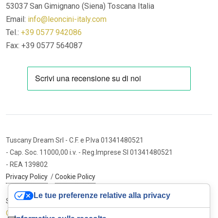
53037 San Gimignano (Siena)
Toscana Italia
Email:
info@leoncini-italy.com
Tel.:
+39 0577 942086
Fax: +39 0577 564087
Tuscany Dream Srl
- C.F. e P.Iva 01341480521
- Cap. Soc. 11000,00 i.v.
- Reg.Imprese SI 01341480521
- REA 139802
Privacy Policy
/
Cookie Policy
Le tue preferenze relative alla privacy
Sito internet ed e-commerce
Cybermarket Web Agency