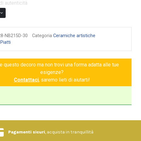
di autenticità
28-NB215D-30
Categoria
Ceramiche artistiche
:
Piatti
ce questo decoro ma non trovi una forma adatta alle tue
esigenze?
Contattaci
, saremo lieti di aiutarti!
Pagamenti sicuri
, acquista in tranquillità