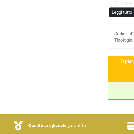
Garanzia 
Leggi tutto
Codice:
4
Tipologia
Ti pia
Qualità artigianale
garantita