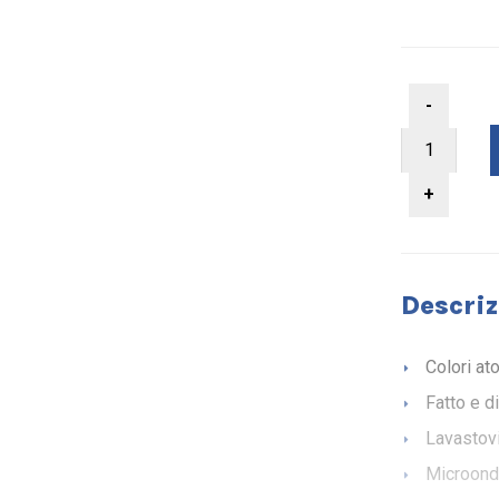
Descriz
Colori at
Fatto e d
Lavastovi
Microond