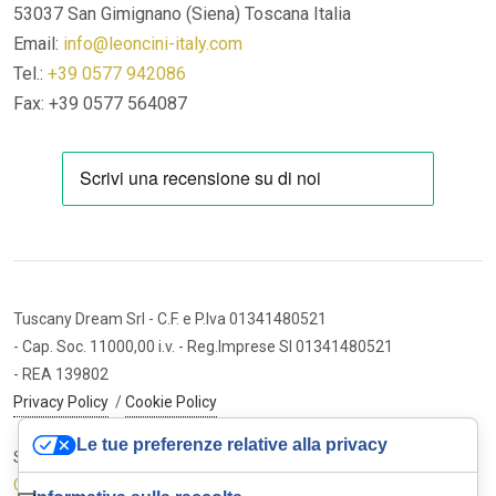
53037 San Gimignano (Siena)
Toscana Italia
Email:
info@leoncini-italy.com
Tel.:
+39 0577 942086
Fax: +39 0577 564087
Tuscany Dream Srl
- C.F. e P.Iva 01341480521
- Cap. Soc. 11000,00 i.v.
- Reg.Imprese SI 01341480521
- REA 139802
Privacy Policy
/
Cookie Policy
Le tue preferenze relative alla privacy
Sito internet ed e-commerce
Cybermarket Web Agency