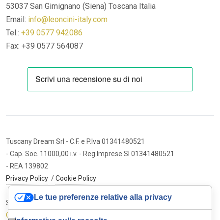
53037 San Gimignano (Siena)
Toscana Italia
Email:
info@leoncini-italy.com
Tel.:
+39 0577 942086
Fax: +39 0577 564087
Tuscany Dream Srl
- C.F. e P.Iva 01341480521
- Cap. Soc. 11000,00 i.v.
- Reg.Imprese SI 01341480521
- REA 139802
Privacy Policy
/
Cookie Policy
Le tue preferenze relative alla privacy
Sito internet ed e-commerce
Cybermarket Web Agency