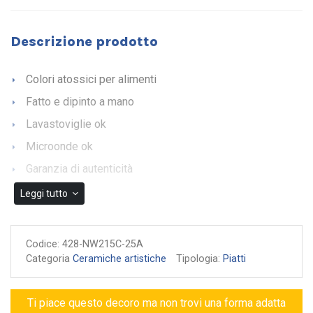
Descrizione prodotto
Colori atossici per alimenti
Fatto e dipinto a mano
Lavastoviglie ok
Microonde ok
Garanzia di autenticità
Leggi tutto
Codice:
428-NW215C-25A
Categoria
Ceramiche artistiche
Tipologia:
Piatti
Ti piace questo decoro ma non trovi una forma adatta