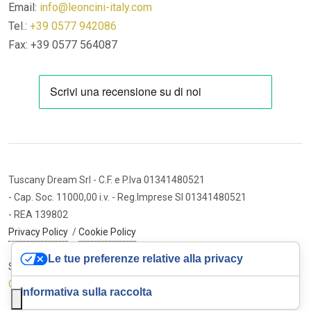
Email:
info@leoncini-italy.com
Tel.:
+39 0577 942086
Fax: +39 0577 564087
Tuscany Dream Srl
- C.F. e P.Iva 01341480521
- Cap. Soc. 11000,00 i.v.
- Reg.Imprese SI 01341480521
- REA 139802
Privacy Policy
/
Cookie Policy
Le tue preferenze relative alla privacy
Sito internet ed e-commerce
Cybermarket Web Agency
Informativa sulla raccolta