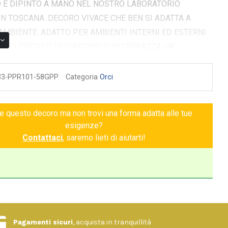
O E DIPINTO A MANO NEL NOSTRO LABORATORIO
IN TOSCANA. DECORO VIVACE CHE BEN SI ADATTA A
AMBIENTE. ADATTO PER AMBIENTI INTERNI ED ESTERNI.
 SE L'ORCIO E' IN GIARDINO O IN TERRAZZA, VA
IN UN POSTO AL RIPARO DALLA PIOGGIA. IL VASO
58H.
33-PPR101-58GPP
Categoria
Orci
ce questo decoro ma non trovi una forma adatta alle tue
esigenze?
Contattaci
, saremo lieti di aiutarti!
Pagamenti sicuri
, acquista in tranquillità