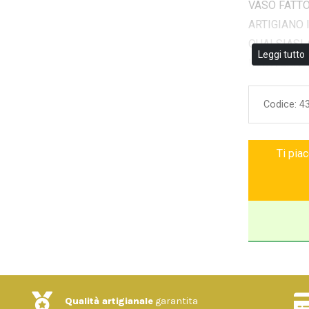
VASO FATT
ARTIGIANO 
QUALSIASI 
Leggi tutto
IN INVERNO,
COLLOCATO 
MISURA CM.
Codice:
4
Ti pia
Qualità artigianale
garantita