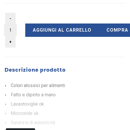
AGGIUNGI AL CARRELLO
COMPRA 
Descrizione prodotto
Colori atossici per alimenti
Fatto e dipinto a mano
Lavastoviglie ok
Microonde ok
Garanzia di autenticità