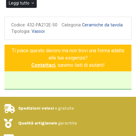
Leggi tutto
Codice:
432-PA212E-50
Categoria
Ceramiche da tavola
Tipologia:
Vassoi
Ti piace questo decoro ma non trovi una forma adatta
alle tue esigenze?
Contattaci
, saremo lieti di aiutarti!
Spedizioni veloci
e gratuite
Qualità artigianale
garantita