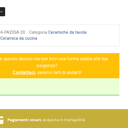
34-PA205A-20
Categoria
Ceramiche da tavola
:
Ceramica da cucina
ce questo decoro ma non trovi una forma adatta alle tue
esigenze?
Contattaci
, saremo lieti di aiutarti!
Pagamenti sicuri
, acquista in tranquillità