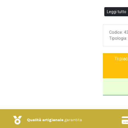
Leggi tutto
Codice:
4
Tipologia
Ti pia
Qualità artigianale
garantita