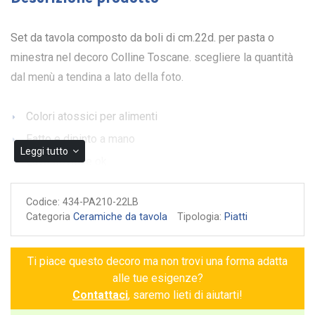
Set da tavola composto da boli di cm.22d. per pasta o
minestra nel decoro Colline Toscane. scegliere la quantità
dal menù a tendina a lato della foto.
Colori atossici per alimenti
Fatto e dipinto a mano
Leggi tutto
Lavastoviglie ok
Microonde ok
Codice:
434-PA210-22LB
Garanzia di autenticità
Categoria
Ceramiche da tavola
Tipologia:
Piatti
Ti piace questo decoro ma non trovi una forma adatta
alle tue esigenze?
Contattaci
, saremo lieti di aiutarti!