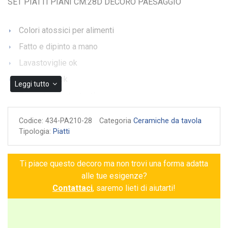
SET PIATTI PIANI CM.28D DECORO PAESAGGIO
Colori atossici per alimenti
Fatto e dipinto a mano
Lavastoviglie ok
Microonde ok
Leggi tutto
Garanzia di autenticità
Codice:
434-PA210-28
Categoria
Ceramiche da tavola
Tipologia:
Piatti
Ti piace questo decoro ma non trovi una forma adatta
alle tue esigenze?
Contattaci
, saremo lieti di aiutarti!