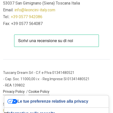
53037 San Gimignano (Siena)
Toscana Italia
Email:
info@leoncini-italy.com
Tel.:
+39 0577 942086
Fax: +39 0577 564087
Tuscany Dream Srl
- C.F. e P.Iva 01341480521
- Cap. Soc. 11000,00 i.v.
- Reg.Imprese SI 01341480521
- REA 139802
Privacy Policy
/
Cookie Policy
Le tue preferenze relative alla privacy
Sito internet ed e-commerce
Cybermarket Web Agency