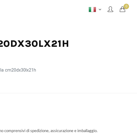
0
M20DX30LX21H
ola cm20dx30lx21h
ono comprensivi di spedizione, assicurazione e imballaggio.