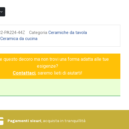
32-PA224-44Z
Categoria
Ceramiche da tavola
:
Ceramica da cucina
ce questo decoro ma non trovi una forma adatta alle tue
esigenze?
Contattaci
, saremo lieti di aiutarti!
Pagamenti sicuri
, acquista in tranquillità