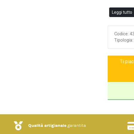
Leggi tutto
Codice:
4
Tipologia
Ti pia
Qualità artigianale
garantita