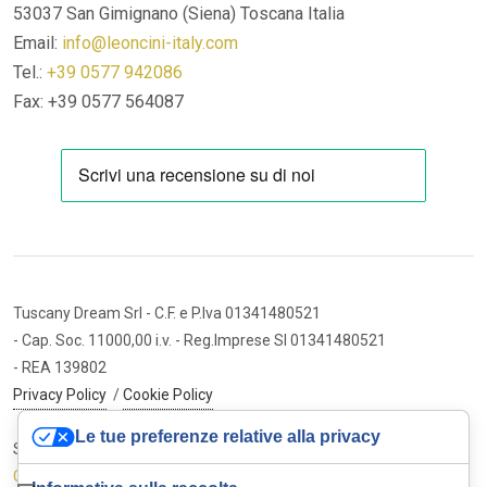
53037 San Gimignano (Siena)
Toscana Italia
Email:
info@leoncini-italy.com
Tel.:
+39 0577 942086
Fax: +39 0577 564087
Tuscany Dream Srl
- C.F. e P.Iva 01341480521
- Cap. Soc. 11000,00 i.v.
- Reg.Imprese SI 01341480521
- REA 139802
Privacy Policy
/
Cookie Policy
Le tue preferenze relative alla privacy
Sito internet ed e-commerce
Cybermarket Web Agency