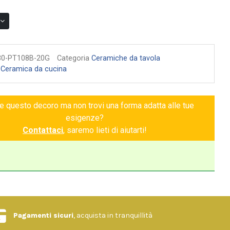
30-PT108B-20G
Categoria
Ceramiche da tavola
:
Ceramica da cucina
ce questo decoro ma non trovi una forma adatta alle tue
esigenze?
Contattaci
, saremo lieti di aiutarti!
Pagamenti sicuri
, acquista in tranquillità