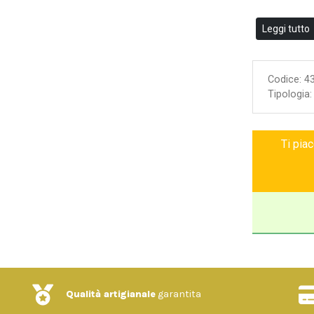
Leggi tutto
Codice:
4
Tipologia
Ti pia
Qualità artigianale
garantita