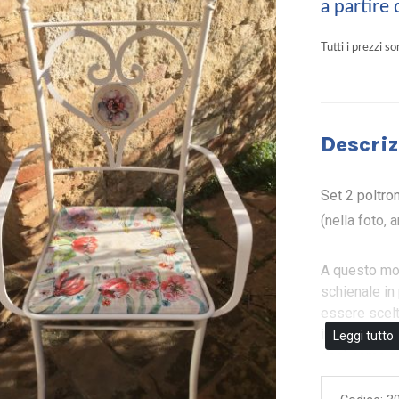
a partire
Tutti i prezzi s
Descriz
Set 2 poltron
(nella foto, 
A questo mod
schienale in
essere scelt
inviarci un'
Leggi tutto
così come ap
Fatto e d