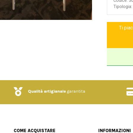
Codice:
3
Garanzia 
Tipologia
Ti pia
Qualità artigianale
garantita
COME ACQUISTARE
INFORMAZIONI