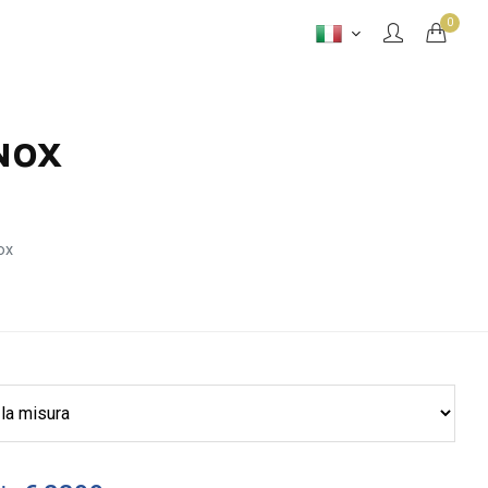
0
INOX
ox