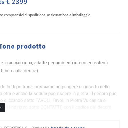
€ 2399
 da
ono comprensivi di spedizione, assicurazione e imballaggio.
ione prodotto
e in acciaio inox, adatte per ambienti interni ed esterni
articolo sulla destra)
ello di poltrona, possiamo aggiungere un inserto nello
 pietra e anche la seduta può essere in pietra. Il decoro può
o cliccando sotto TAVOLI, Tavoli in Pietra Vulcanica e
e-mail (indirizzo sotto CONTATTI) con il codice del decoro
pare sul sito.
ipinto a mano