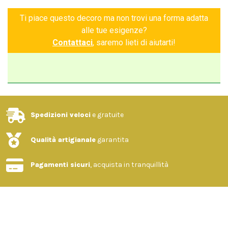
Garanzia di autenticità
Ti piace questo decoro ma non trovi una forma adatta
alle tue esigenze?
Contattaci
, saremo lieti di aiutarti!
Spedizioni veloci
e gratuite
Qualità artigianale
garantita
Pagamenti sicuri
, acquista in tranquillità