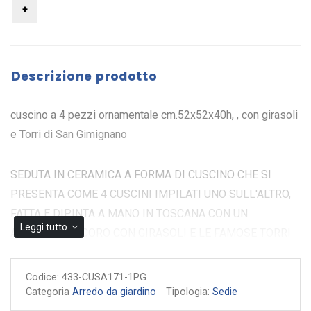
Descrizione prodotto
cuscino a 4 pezzi ornamentale cm.52x52x40h, , con girasoli
e Torri di San Gimignano
SEDUTA IN CERAMICA A FORMA DI CUSCINO CHE SI
PRESENTA COME 4 CUSCINI IMPILATI UNO SULL'ALTRO,
FATTA E DIPINTA A MANO IN TOSCANA CON UN
Leggi tutto
ARTISTICO DECORO CON GIRASOLI E LE FAMOSE TORRI
DI SAN GIMIGNANO. MISURA CM.40HX52X52
Codice:
433-CUSA171-1PG
Fatto e dipinto a mano
Categoria
Arredo da giardino
Tipologia:
Sedie