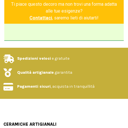
Ti piace questo decoro ma non trovi una forma adatta
alle tue esigenze?
Contattaci
, saremo lieti di aiutarti!
Spedizioni veloci
e gratuite
Qualità artigianale
garantita
Pagamenti sicuri
, acquista in tranquillità
CERAMICHE ARTIGIANALI