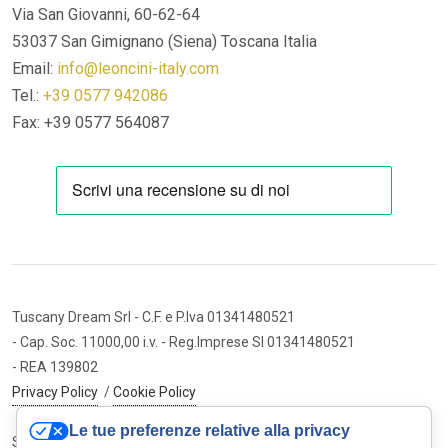
Via San Giovanni, 60-62-64
53037 San Gimignano (Siena)
Toscana Italia
Email:
info@leoncini-italy.com
Tel.:
+39 0577 942086
Fax: +39 0577 564087
Tuscany Dream Srl
- C.F. e P.Iva 01341480521
- Cap. Soc. 11000,00 i.v.
- Reg.Imprese SI 01341480521
- REA 139802
Privacy Policy
/
Cookie Policy
Le tue preferenze relative alla privacy
Sito internet ed e-commerce