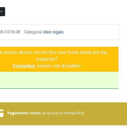
38-FI218-08
Categoria
Idee regalo
ce questo decoro ma non trovi una forma adatta alle tue
esigenze?
Contattaci
, saremo lieti di aiutarti!
Pagamenti sicuri
, acquista in tranquillità