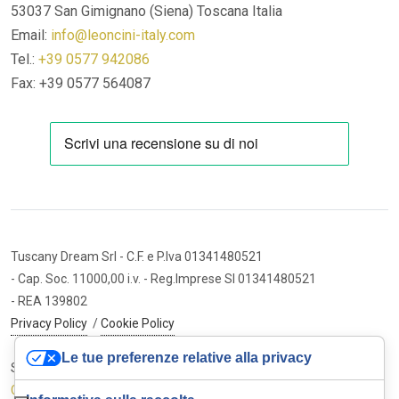
53037 San Gimignano (Siena)
Toscana Italia
Email:
info@leoncini-italy.com
Tel.:
+39 0577 942086
Fax: +39 0577 564087
Tuscany Dream Srl
- C.F. e P.Iva 01341480521
- Cap. Soc. 11000,00 i.v.
- Reg.Imprese SI 01341480521
- REA 139802
Privacy Policy
/
Cookie Policy
Le tue preferenze relative alla privacy
Sito internet ed e-commerce
Cybermarket Web Agency