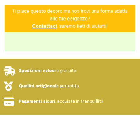
Ti piace questo decoro ma non trovi una forma adatta
alle tue esigenze?
Contattaci
, saremo lieti di aiutarti!
Spedizioni veloci
e gratuite
Qualità artigianale
garantita
Pagamenti sicuri
, acquista in tranquillità