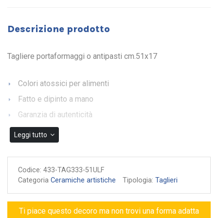
Descrizione prodotto
Tagliere portaformaggi o antipasti cm.51x17
Colori atossici per alimenti
Fatto e dipinto a mano
Garanzia di autenticità
Leggi tutto
Codice:
433-TAG333-51ULF
Categoria
Ceramiche artistiche
Tipologia:
Taglieri
Ti piace questo decoro ma non trovi una forma adatta