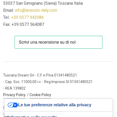
53037 San Gimignano (Siena)
Toscana Italia
Email:
info@leoncini-italy.com
Tel.:
+39 0577 942086
Fax: +39 0577 564087
Tuscany Dream Srl
- C.F. e P.Iva 01341480521
- Cap. Soc. 11000,00 i.v.
- Reg.Imprese SI 01341480521
- REA 139802
Privacy Policy
/
Cookie Policy
Le tue preferenze relative alla privacy
Sito internet ed e-commerce
Cybermarket Web Agency