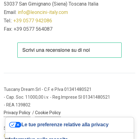
53037 San Gimignano (Siena)
Toscana Italia
Email:
info@leoncini-italy.com
Tel.:
+39 0577 942086
Fax: +39 0577 564087
Tuscany Dream Srl
- C.F. e P.Iva 01341480521
- Cap. Soc. 11000,00 i.v.
- Reg.Imprese SI 01341480521
- REA 139802
Privacy Policy
/
Cookie Policy
Le tue preferenze relative alla privacy
Sito internet ed e-commerce
Cybermarket Web Agency