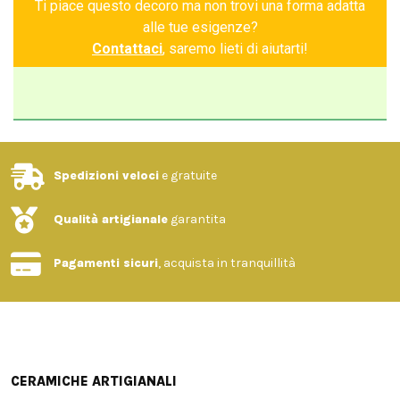
Ti piace questo decoro ma non trovi una forma adatta
alle tue esigenze?
Contattaci
, saremo lieti di aiutarti!
Spedizioni veloci
e gratuite
Qualità artigianale
garantita
Pagamenti sicuri
, acquista in tranquillità
CERAMICHE ARTIGIANALI