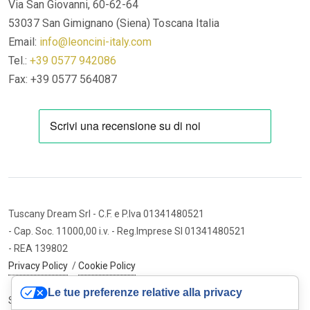
Via San Giovanni, 60-62-64
53037 San Gimignano (Siena)
Toscana Italia
Email:
info@leoncini-italy.com
Tel.:
+39 0577 942086
Fax: +39 0577 564087
Tuscany Dream Srl
- C.F. e P.Iva 01341480521
- Cap. Soc. 11000,00 i.v.
- Reg.Imprese SI 01341480521
- REA 139802
Privacy Policy
/
Cookie Policy
Le tue preferenze relative alla privacy
Sito internet ed e-commerce