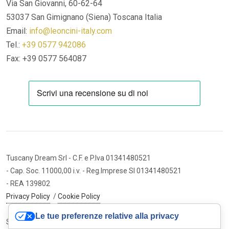
Via San Giovanni, 60-62-64
53037 San Gimignano (Siena)
Toscana Italia
Email:
info@leoncini-italy.com
Tel.:
+39 0577 942086
Fax: +39 0577 564087
Tuscany Dream Srl
- C.F. e P.Iva 01341480521
- Cap. Soc. 11000,00 i.v.
- Reg.Imprese SI 01341480521
- REA 139802
Privacy Policy
/
Cookie Policy
Le tue preferenze relative alla privacy
Sito internet ed e-commerce