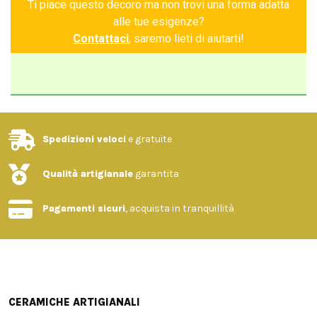
Ti piace questo decoro ma non trovi una forma adatta
alle tue esigenze?
Contattaci
, saremo lieti di aiutarti!
Spedizioni veloci
e gratuite
Qualità artigianale
garantita
Pagamenti sicuri
, acquista in tranquillità
CERAMICHE ARTIGIANALI