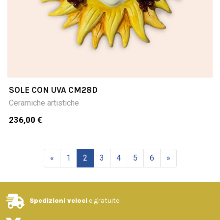
SOLE CON UVA CM28D
Ceramiche artistiche
236,00 €
«
1
2
3
4
5
6
»
Spedizioni veloci
e gratuite