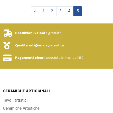
«
1
2
3
4
5
Spedizioni veloci
e gratuite
Qualità artigianale
garantita
Pagamenti sicuri
, acquista in tranquillità
CERAMICHE ARTIGIANALI
Tavoli artistici
Ceramiche Artistiche